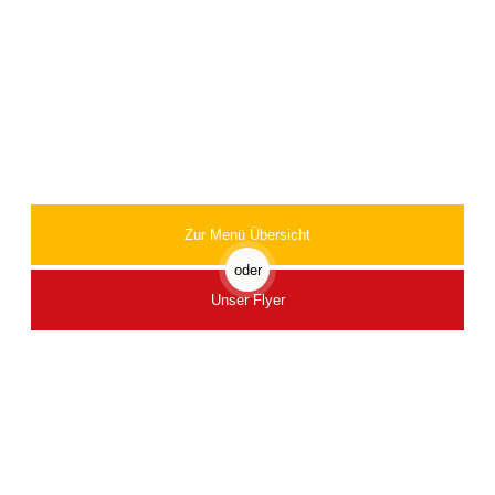
Probiere auch unsere Knusprigen Grillhendl
Zur Menü Übersicht
oder
Unser Flyer