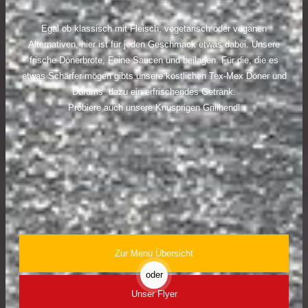
Egal ob klassisch mit Fleisch, vegetarisch oder veganen
Alternativen, hier ist für jeden Geschmack etwas dabei. Unsere
frische Dönerbrote, Feine Saucen und beilagen. Für die, die es
etwas Schärfer mögen gibts unsere köstlichen Tex-Mex Döner und
Dürüms dazu ein erfrischendes Getränk.
Probiere auch unsere Knusprigen Grillhendl
Zur Menü Übersicht
oder
Unser Flyer